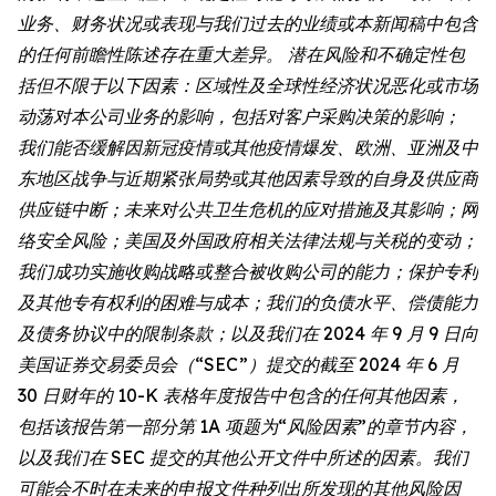
业务、财务状况或表现与我们过去的业绩或本新闻稿中包含
的任何前瞻性陈述存在重大差异。 潜在风险和不确定性包
括但不限于以下因素：区域性及全球性经济状况恶化或市场
动荡对本公司业务的影响，包括对客户采购决策的影响；
我们能否缓解因新冠疫情或其他疫情爆发、欧洲、亚洲及中
东地区战争与近期紧张局势或其他因素导致的自身及供应商
供应链中断；未来对公共卫生危机的应对措施及其影响；网
络安全风险；美国及外国政府相关法律法规与关税的变动；
我们成功实施收购战略或整合被收购公司的能力；保护专利
及其他专有权利的困难与成本；我们的负债水平、偿债能力
及债务协议中的限制条款；以及我们在 2024 年 9 月 9 日向
美国证券交易委员会（“SEC”）提交的截至 2024 年 6 月
30 日财年的 10-K 表格年度报告中包含的任何其他因素，
包括该报告第一部分第 1A 项题为“风险因素”的章节内容，
以及我们在 SEC 提交的其他公开文件中所述的因素。我们
可能会不时在未来的申报文件种列出所发现的其他风险因