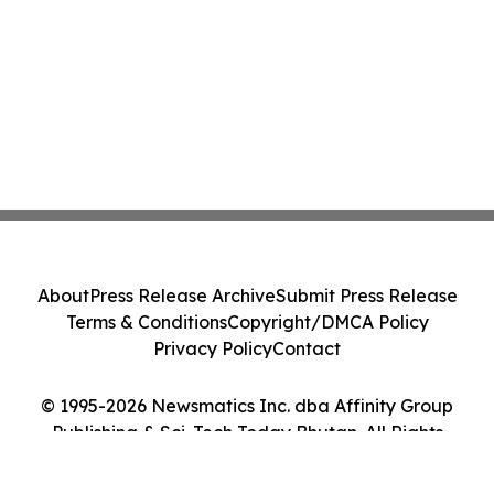
About
Press Release Archive
Submit Press Release
Terms & Conditions
Copyright/DMCA Policy
Privacy Policy
Contact
© 1995-2026 Newsmatics Inc. dba Affinity Group
Publishing & Sci-Tech Today Bhutan. All Rights
Reserved.